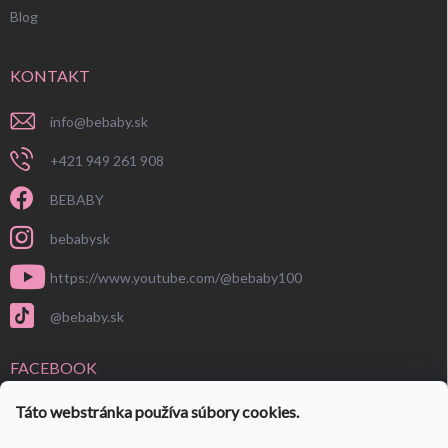
Blog
KONTAKT
info
@
bebaby.sk
+421 949 261 908
BEBABY
bebabysk
https://www.youtube.com/@bebaby100
@bebaby.sk
FACEBOOK
Táto webstránka používa súbory cookies.