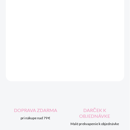
cena:
MOŽNOSTI
DORUČENIA
Plyšová hudobná hračka je mäkká a nadýchaná a zároveň ideálna
na upokojenie bábätka. Hračka prehráva hudbu z vnútra, aby
upútala pozornosť dieťatka. Takáto pokojná a príjemná melódia
zaujme Vášho drobca na dlhú dobu. Bude to mať tiež pozitívny
vplyv na sluch vášho dieťatka.
DETAILNÉ INFORMÁCIE
OPÝTAŤ SA
STRÁŽIŤ
DOPRAVA ZDARMA
DARČEK K
OBJEDNÁVKE
pri nákupe nad 79 €
Malé prekvapenie k objednávke