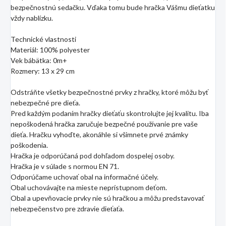
bezpečnostnú sedačku. Vďaka tomu bude hračka Vášmu dieťatku
vždy nablízku.
Technické vlastnosti
Materiál: 100% polyester
Vek bábätka: 0m+
Rozmery: 13 x 29 cm
Odstráňte všetky bezpečnostné prvky z hračky, ktoré môžu byť
nebezpečné pre dieťa.
Pred každým podaním hračky dieťaťu skontrolujte jej kvalitu. Iba
nepoškodená hračka zaručuje bezpečné používanie pre vaše
dieťa. Hračku vyhoďte, akonáhle si všimnete prvé známky
poškodenia.
Hračka je odporúčaná pod dohľadom dospelej osoby.
Hračka je v súlade s normou EN 71.
Odporúčame uchovať obal na informačné účely.
Obal uchovávajte na mieste neprístupnom deťom.
Obal a upevňovacie prvky nie sú hračkou a môžu predstavovať
nebezpečenstvo pre zdravie dieťaťa.