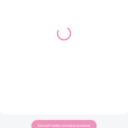
SKLADOM
SKLADOM
(1 KS)
(1 KS)
BABYONO 1633 pískacia
BABYONO 1635
s hryzačkou KOALA
Maznáčik a dečka 2v1
COCO
Koala COCO 0m+
7,99 €
8,25 €
6,50 € bez DPH
6,71 € bez DPH
Do košíka
Do košíka
Silikónové hryzátko ORTHO
Usináčik sa môže stať najlepším
zmierňuje ťažkosti v období
kamarátom Vášho bábätka. Bude
prerezávania zúbkov a poskytuje
to perfektný spoločník na spánok
úľavu...
a...
Zobraziť všetky súvisiace produkty