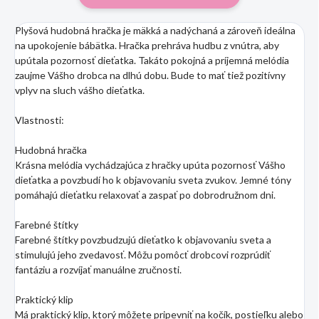
Plyšová hudobná hračka je mäkká a nadýchaná a zároveň ideálna
na upokojenie bábätka. Hračka prehráva hudbu z vnútra, aby
upútala pozornosť dieťatka. Takáto pokojná a príjemná melódia
zaujme Vášho drobca na dlhú dobu. Bude to mať tiež pozitívny
vplyv na sluch vášho dieťatka.
Vlastnosti:
Hudobná hračka
Krásna melódia vychádzajúca z hračky upúta pozornosť Vášho
dieťatka a povzbudí ho k objavovaniu sveta zvukov. Jemné tóny
pomáhajú dieťatku relaxovať a zaspať po dobrodružnom dni.
Farebné štítky
Farebné štítky povzbudzujú dieťatko k objavovaniu sveta a
stimulujú jeho zvedavosť. Môžu pomôcť drobcovi rozprúdiť
fantáziu a rozvíjať manuálne zručnosti.
Praktický klip
Má praktický klip, ktorý môžete pripevniť na kočík, postieľku alebo