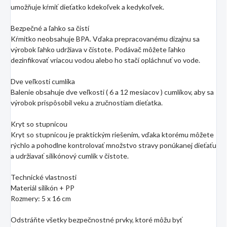
umožňuje kŕmiť dieťatko kdekoľvek a kedykoľvek.
Bezpečné a ľahko sa čistí
Kŕmitko neobsahuje BPA. Vďaka prepracovanému dizajnu sa
výrobok ľahko udržiava v čistote. Podávač môžete ľahko
dezinfikovať vriacou vodou alebo ho stačí opláchnuť vo vode.
Dve veľkosti cumlíka
Balenie obsahuje dve veľkosti ( 6 a 12 mesiacov ) cumlíkov, aby sa
výrobok prispôsobil veku a zručnostiam dieťatka.
Kryt so stupnicou
Kryt so stupnicou je praktickým riešením, vďaka ktorému môžete
rýchlo a pohodlne kontrolovať množstvo stravy ponúkanej dieťaťu
a udržiavať silikónový cumlík v čistote.
Technické vlastnosti
Materiál silikón + PP
Rozmery: 5 x 16 cm
Odstráňte všetky bezpečnostné prvky, ktoré môžu byť