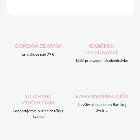
OPÝTAŤ SA
STRÁŽIŤ
DOPRAVA ZDARMA
DARČEK K
OBJEDNÁVKE
pri nákupe nad 79 €
Malé prekvapenie k objednávke
SLOVENSKÍ
KAMENNÁ PREDAJŇA
VÝROBCOVIA
Navštív nás osobne v Banskej
Bystrici
Podporujeme lokálne značky a
kvalitu