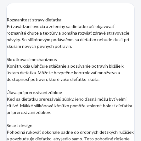
Rozmanitosť stravy dieťatka:
Pri zavádzaní ovocia a zeleniny sa dieťatko učí objavovať
rozmanité chute a textúry a pomáha rozvíjať zdravé stravovacie
návyky. So silikónovým podávačom sa dieťatko nebude dusiť pri
skúšaní nových pevných potravín.
Skrutkovací mechanizmus
Konštrukcia uľahčuje stláčanie a posúvanie potravín bližšie k
ústam dieťatka. Môžete bezpečne kontrolovať množstvo a
dostupnosť potravín, ktoré vaše dieťatko skúša.
Úľava pri prerezávaní zúbkov
Keď sa dieťatku prerezávajú zúbky, jeho ďasná môžu byť veľmi
citlivé. Mäkké silikónové kŕmitko pomôže zmierniť bolesť dieťatka
pri prerezávaní zúbkov.
Smart design
Pohodlná rukoväť dokonale padne do drobných detských ručičiek
a povzbudzuje dieťatko, aby jedlo samo. Toto pohodlné riešenie