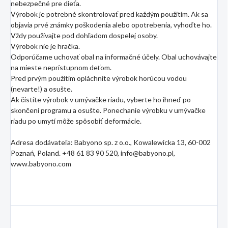
nebezpečné pre dieťa.
Výrobok je potrebné skontrolovať pred každým použitím. Ak sa
objavia prvé známky poškodenia alebo opotrebenia, vyhoďte ho.
Vždy používajte pod dohľadom dospelej osoby.
Výrobok nie je hračka.
Odporúčame uchovať obal na informačné účely. Obal uchovávajte
na mieste neprístupnom deťom.
Pred prvým použitím opláchnite výrobok horúcou vodou
(nevarte!) a osušte.
Ak čistíte výrobok v umývačke riadu, vyberte ho ihneď po
skončení programu a osušte. Ponechanie výrobku v umývačke
riadu po umytí môže spôsobiť deformácie.
Adresa dodávateľa: Babyono sp. z o.o., Kowalewicka 13, 60-002
Poznań, Poland. +48 61 83 90 520, info@babyono.pl,
www.babyono.com