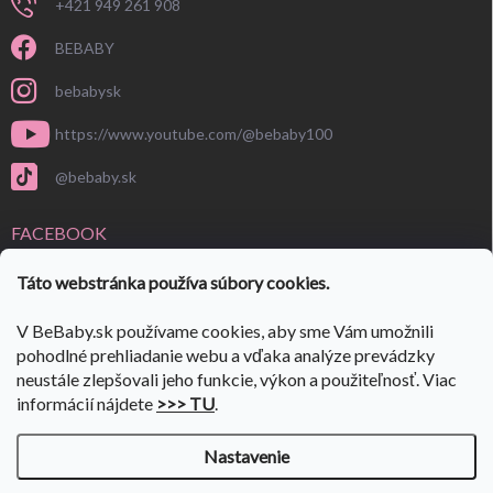
+421 949 261 908
BEBABY
bebabysk
https://www.youtube.com/@bebaby100
@bebaby.sk
FACEBOOK
Táto webstránka používa súbory cookies.
V BeBaby.sk používame cookies, aby sme Vám umožnili
pohodlné prehliadanie webu a vďaka analýze prevádzky
neustále zlepšovali jeho funkcie, výkon a použiteľnosť. Viac
informácií nájdete
>>> TU
.
Nastavenie