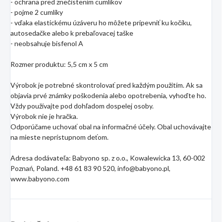
- ochrana pred znečistením cumlíkov
- pojme 2 cumlíky
- vďaka elastickému úzáveru ho môžete pripevniť ku kočíku,
autosedačke alebo k prebaľovacej taške
- neobsahuje bisfenol A
Rozmer produktu: 5,5 cm x 5 cm
Výrobok je potrebné skontrolovať pred každým použitím. Ak sa
objavia prvé známky poškodenia alebo opotrebenia, vyhoďte ho.
Vždy používajte pod dohľadom dospelej osoby.
Výrobok nie je hračka.
Odporúčame uchovať obal na informačné účely. Obal uchovávajte
na mieste neprístupnom deťom.
Adresa dodávateľa: Babyono sp. z o.o., Kowalewicka 13, 60-002
Poznań, Poland. +48 61 83 90 520, info@babyono.pl,
www.babyono.com