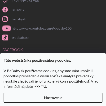
+421 949 261 908
BEBABY
bebabysk
https://www.youtube.com/@bebaby100
@bebaby.sk
FACEBOOK
Táto webstránka používa súbory cookies.
V BeBaby.sk používame cookies, aby sme Vám umožnili
pohodlné prehliadanie webu a vďaka analýze prevádzky
neustále zlepšovali jeho funkcie, výkon a použiteľnosť. Viac
informácií nájdete
>>> TU
.
Nastavenie