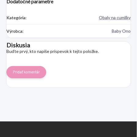
Dodatočné parametre
Kategória
:
Obaly na cumlíky
Výrobca
:
Baby Ono
Diskusia
Buďte prvý, kto napíše príspevok k tejto položke.
Pridať komentár
Z
á