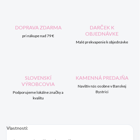
DOPRAVA ZDARMA
DARČEK K
OBJEDNÁVKE
pri nákupe nad 79 €
Malé prekvapenie k objednávke
SLOVENSKÍ
KAMENNÁ PREDAJŇA
VÝROBCOVIA
Navštív nás osobne v Banskej
Bystrici
Podporujeme lokálne značky a
kvalitu
Vlastnosti: