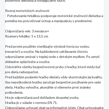
pozornosť dieťatka a rozvíjajú jeho sluch.
Rozvoj motorických zručností
- Pohybovanie hrkálkou podporuje motorické zručnosti dieťatka a
pomáha mu precvičovať úchop a manipuláciu s predmetmi.
Odporúčaný vek: 3 mesiace+
Rozmery hrkálky: 5 x 13,5 cm
Pred prvým použitím sterilizujte výrobok horúcou vodou
(nevarte!) a osušte. Na každodenné udržiavanie čistoty
odporúčame umývať v teplej vode s detským mydlom. Po umytí
dôkladne opláchnite a osušte.
Odstráňte všetky bezpečnostné prvky z hračky, ktoré môžu byť
pre dieťa nebezpečné.
Pred každým podaním hračky dieťaťu vždy skontrolujte jej kvalitu.
Iba nepoškodená hračka zaručuje bezpečné používanie pre vaše
dieťa. Hračku vyhoďte, akonáhle si všimnete prvé známky
poškodenia.
Hra je odporúčaná pod dohľadom dospelej osoby.
Hračka je v súlade s normou EN 71.
Odporúčame uchovať obal na informačné účely. Obal uchovávajte