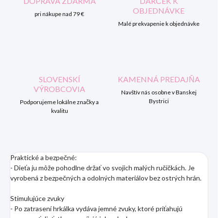
DOPRAVA ZDARMA
DARČEK K
OBJEDNÁVKE
pri nákupe nad 79 €
Malé prekvapenie k objednávke
SLOVENSKÍ
KAMENNÁ PREDAJŇA
VÝROBCOVIA
Navštív nás osobne v Banskej
Bystrici
Podporujeme lokálne značky a
kvalitu
Praktické a bezpečné:
- Dieťa ju môže pohodlne držať vo svojich malých ručičkách. Je
vyrobená z bezpečných a odolných materiálov bez ostrých hrán.
Stimulujúce zvuky
- Po zatrasení hrkálka vydáva jemné zvuky, ktoré priťahujú