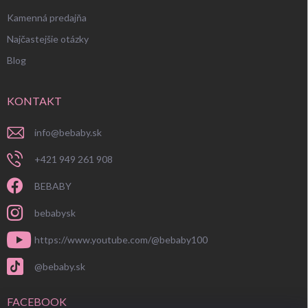
Kamenná predajňa
Najčastejšie otázky
Blog
KONTAKT
info
@
bebaby.sk
+421 949 261 908
BEBABY
bebabysk
https://www.youtube.com/@bebaby100
@bebaby.sk
FACEBOOK