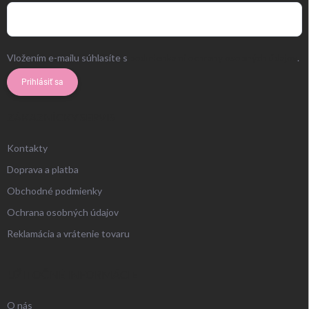
Vložením e-mailu súhlasíte s
podmienkami ochrany osobných údajov
.
Prihlásiť sa
ZÁKAZNÍCKY SERVIS
Kontakty
Doprava a platba
Obchodné podmienky
Ochrana osobných údajov
Reklamácia a vrátenie tovaru
UŽITOČNÉ INFORMÁCIE
O nás