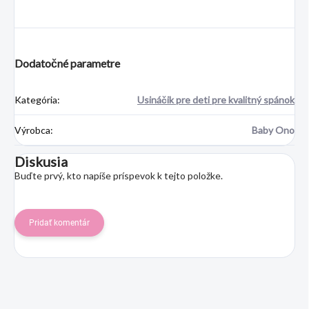
Dodatočné parametre
Kategória
:
Usináčik pre deti pre kvalitný spánok
Výrobca
:
Baby Ono
Diskusia
Buďte prvý, kto napíše príspevok k tejto položke.
Pridať komentár