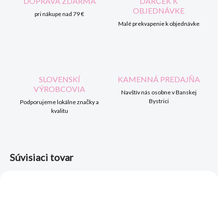
DOPRAVA ZDARMA
DARČEK K
OBJEDNÁVKE
pri nákupe nad 79 €
Malé prekvapenie k objednávke
SLOVENSKÍ
KAMENNÁ PREDAJŇA
VÝROBCOVIA
Navštív nás osobne v Banskej
Bystrici
Podporujeme lokálne značky a
kvalitu
Súvisiaci tovar