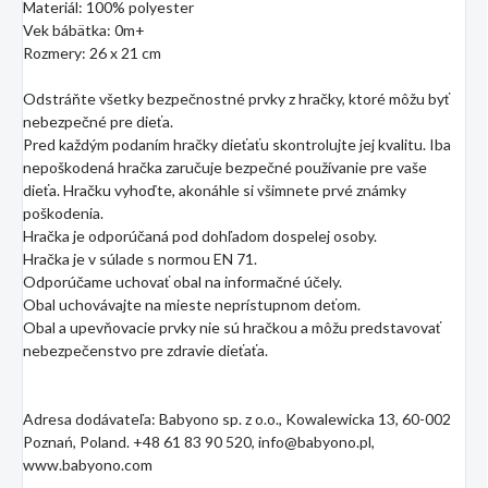
Materiál: 100% polyester
Vek bábätka: 0m+
Rozmery: 26 x 21 cm
Odstráňte všetky bezpečnostné prvky z hračky, ktoré môžu byť
nebezpečné pre dieťa.
Pred každým podaním hračky dieťaťu skontrolujte jej kvalitu. Iba
nepoškodená hračka zaručuje bezpečné používanie pre vaše
dieťa. Hračku vyhoďte, akonáhle si všimnete prvé známky
poškodenia.
Hračka je odporúčaná pod dohľadom dospelej osoby.
Hračka je v súlade s normou EN 71.
Odporúčame uchovať obal na informačné účely.
Obal uchovávajte na mieste neprístupnom deťom.
Obal a upevňovacie prvky nie sú hračkou a môžu predstavovať
nebezpečenstvo pre zdravie dieťaťa.
Adresa dodávateľa: Babyono sp. z o.o., Kowalewicka 13, 60-002
Poznań, Poland. +48 61 83 90 520, info@babyono.pl,
www.babyono.com