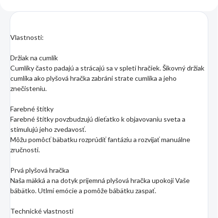
Vlastnosti:
Držiak na cumlík
Cumlíky často padajú a strácajú sa v spleti hračiek. Šikovný držiak
cumlíka ako plyšová hračka zabráni strate cumlíka a jeho
znečisteniu.
Farebné štítky
Farebné štítky povzbudzujú dieťatko k objavovaniu sveta a
stimulujú jeho zvedavosť.
Môžu pomôcť bäbatku rozprúdiť fantáziu a rozvíjať manuálne
zručnosti.
Prvá plyšová hračka
Naša mäkká a na dotyk príjemná plyšová hračka upokojí Vaše
bábätko. Utlmí emócie a pomôže bábätku zaspať.
Technické vlastnosti