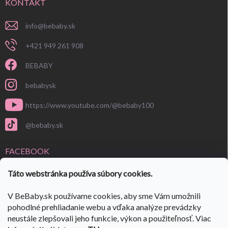
KONTAKT
info
@
bebaby.sk
+421 949 261 908
BEBABY
bebabysk
https://www.youtube.com/@bebaby100
@bebaby.sk
FACEBOOK
Táto webstránka používa súbory cookies.
V BeBaby.sk používame cookies, aby sme Vám umožnili
pohodlné prehliadanie webu a vďaka analýze prevádzky
neustále zlepšovali jeho funkcie, výkon a použiteľnosť. Viac