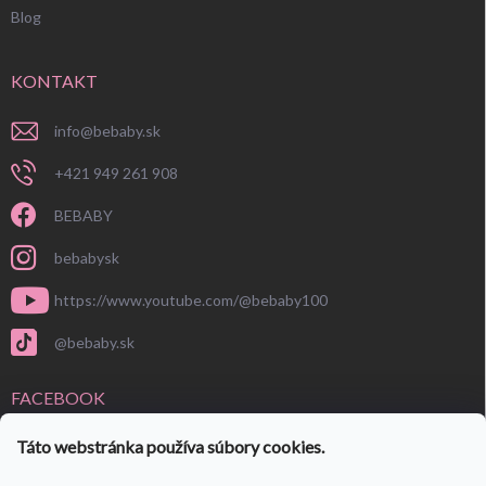
Blog
KONTAKT
info
@
bebaby.sk
+421 949 261 908
BEBABY
bebabysk
https://www.youtube.com/@bebaby100
@bebaby.sk
FACEBOOK
Táto webstránka používa súbory cookies.