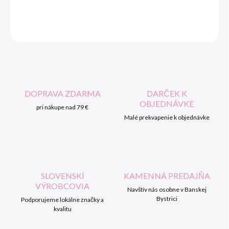
DETAILNÉ INFORMÁCIE
OPÝTAŤ SA
STRÁŽIŤ
DOPRAVA ZDARMA
DARČEK K
OBJEDNÁVKE
pri nákupe nad 79 €
Malé prekvapenie k objednávke
SLOVENSKÍ
KAMENNÁ PREDAJŇA
VÝROBCOVIA
Navštív nás osobne v Banskej
Bystrici
Podporujeme lokálne značky a
kvalitu