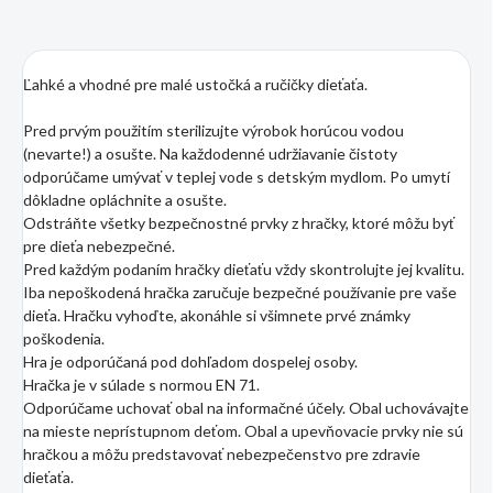
Ľahké a vhodné pre malé ustočká a ručičky dieťaťa.
Pred prvým použitím sterilizujte výrobok horúcou vodou
(nevarte!) a osušte. Na každodenné udržiavanie čistoty
odporúčame umývať v teplej vode s detským mydlom. Po umytí
dôkladne opláchnite a osušte.
Odstráňte všetky bezpečnostné prvky z hračky, ktoré môžu byť
pre dieťa nebezpečné.
Pred každým podaním hračky dieťaťu vždy skontrolujte jej kvalitu.
Iba nepoškodená hračka zaručuje bezpečné používanie pre vaše
dieťa. Hračku vyhoďte, akonáhle si všimnete prvé známky
poškodenia.
Hra je odporúčaná pod dohľadom dospelej osoby.
Hračka je v súlade s normou EN 71.
Odporúčame uchovať obal na informačné účely. Obal uchovávajte
na mieste neprístupnom deťom. Obal a upevňovacie prvky nie sú
hračkou a môžu predstavovať nebezpečenstvo pre zdravie
dieťaťa.