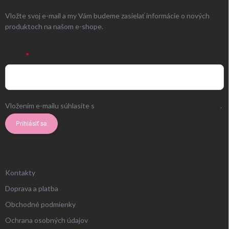
Vložte svoj e-mail a my Vám budeme zasielať informácie o nových
produktoch na našom e-shope.
EMAIL
Vložením e-mailu súhlasíte s
podmienkami ochrany osobných údajov
.
Prihlásiť sa
ZÁKAZNÍCKY SERVIS
Kontakty
Doprava a platba
Obchodné podmienky
Ochrana osobných údajov