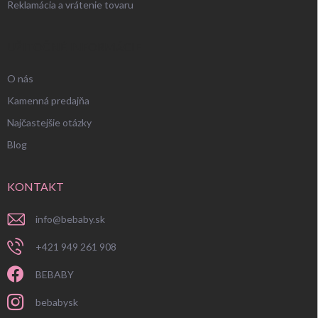
Reklamácia a vrátenie tovaru
UŽITOČNÉ INFORMÁCIE
O nás
Kamenná predajňa
Najčastejšie otázky
Blog
KONTAKT
info
@
bebaby.sk
+421 949 261 908
BEBABY
bebabysk