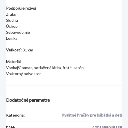
Podporuje rozvoj
Zraku
Sluchu
Úchop
Sebavedomie
Logika
Veľkosť:
31 cm
Materiál
Vonkajší zamat, potlačená látka, froté, satén
Vnútorný polyester
Dodatočné parametre
Kategória
:
Kvalitné hračky pre bábätká a deti
EAN
:
4001998049138