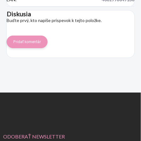
Diskusia
Buďte prvý, kto napíše príspevok k tejto položke.
Pridať komentár
Z
á
p
ä
t
i
e
ODOBERAŤ NEWSLETTER