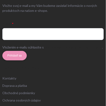
Vložte svoj e-mail a my Vám budeme zasielať informácie o nových
produktoch na našom e-shope.
EMAIL
Vložením e-mailu súhlasíte s
podmienkami ochrany osobných údajov
.
Prihlásiť sa
ZÁKAZNÍCKY SERVIS
Kontakty
Doprava a platba
Obchodné podmienky
Ochrana osobných údajov