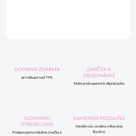
DORUČENIA
DETAILNÉ INFORMÁCIE
OPÝTAŤ SA
STRÁŽIŤ
DOPRAVA ZDARMA
DARČEK K
OBJEDNÁVKE
pri nákupe nad 79 €
Malé prekvapenie k objednávke
SLOVENSKÍ
KAMENNÁ PREDAJŇA
VÝROBCOVIA
Navštív nás osobne v Banskej
Bystrici
Podporujeme lokálne značky a