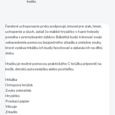
kvalitu
Farebné uchopovacie prvky podporujú zmysel pre zrak, hmat,
uchopenie a sluch, zatiaľ čo mäkké hryzátko v tvare hviezdy
pomáha s prerezávaním zúbkov. Bábätká budú trénovať svoje
sebavedomie pomocou bezpečného zrkadla a smiešne zvuky,
ktoré vydáva hrkálku ich budú fascinovať a zabavia ich na dlhú
dobu.
Hračku je možné pomocou praktického C-krúžku pripevniť na
kočík, detskú autosedačku alebo postieľku.
Hrkálka
Úchopový krúžok
Zvuky zvieratiek
Hryzátko
Praskací papier
Vibruje
Zrkadlo