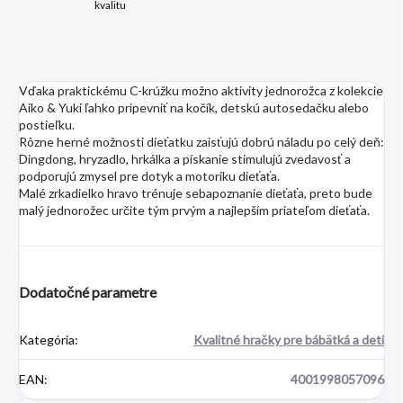
kvalitu
Vďaka praktickému C-krúžku možno aktivity jednorožca z kolekcie
Aiko & Yuki ľahko pripevniť na kočík, detskú autosedačku alebo
postieľku.
Rôzne herné možnosti dieťatku zaisťujú dobrú náladu po celý deň:
Dingdong, hryzadlo, hrkálka a pískanie stimulujú zvedavosť a
podporujú zmysel pre dotyk a motoriku dieťaťa.
Malé zrkadielko hravo trénuje sebapoznanie dieťaťa, preto bude
malý jednorožec určite tým prvým a najlepším priateľom dieťaťa.
Dodatočné parametre
Kategória
:
Kvalitné hračky pre bábätká a deti
EAN
:
4001998057096