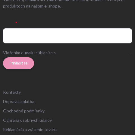
produktoch na našom e-shope.
EMAIL
Vložením e-mailu súhlasíte s
podmienkami ochrany osobných údajov
.
Prihlásiť sa
ZÁKAZNÍCKY SERVIS
Kontakty
Doprava a platba
Obchodné podmienky
Ochrana osobných údajov
Reklamácia a vrátenie tovaru