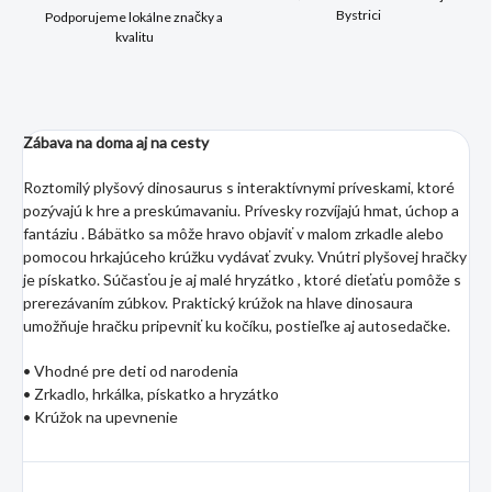
Bystrici
Podporujeme lokálne značky a
kvalitu
Zábava na doma aj na cesty
Roztomilý plyšový dinosaurus s interaktívnymi príveskami, ktoré
pozývajú k hre a preskúmavaniu. Prívesky rozvíjajú hmat, úchop a
fantáziu . Bábätko sa môže hravo objaviť v malom zrkadle alebo
pomocou hrkajúceho krúžku vydávať zvuky. Vnútri plyšovej hračky
je pískatko. Súčasťou je aj malé hryzátko , ktoré dieťaťu pomôže s
prerezávaním zúbkov. Praktický krúžok na hlave dinosaura
umožňuje hračku pripevniť ku kočíku, postieľke aj autosedačke.
• Vhodné pre deti od narodenia
• Zrkadlo, hrkálka, pískatko a hryzátko
• Krúžok na upevnenie