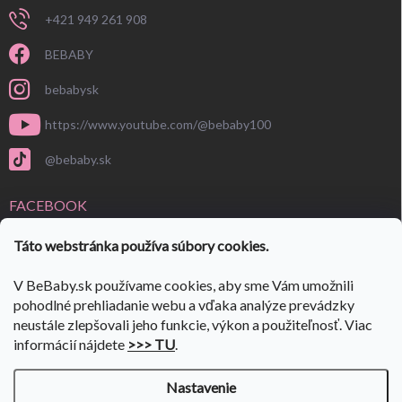
+421 949 261 908
BEBABY
bebabysk
https://www.youtube.com/@bebaby100
@bebaby.sk
FACEBOOK
Táto webstránka používa súbory cookies.
V BeBaby.sk používame cookies, aby sme Vám umožnili
pohodlné prehliadanie webu a vďaka analýze prevádzky
neustále zlepšovali jeho funkcie, výkon a použiteľnosť. Viac
informácií nájdete
>>> TU
.
Nastavenie