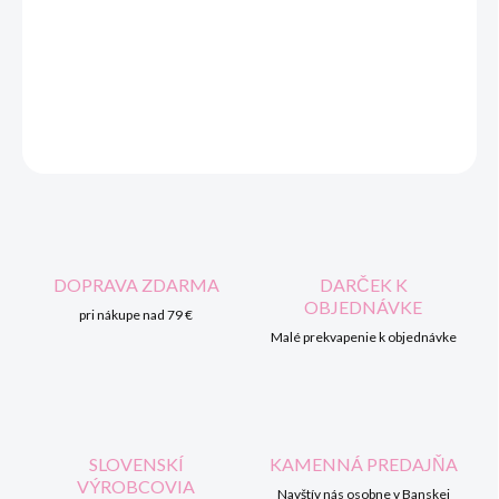
cena:
MOŽNOSTI
DORUČENIA
DETAILNÉ INFORMÁCIE
OPÝTAŤ SA
STRÁŽIŤ
DOPRAVA ZDARMA
DARČEK K
OBJEDNÁVKE
pri nákupe nad 79 €
Malé prekvapenie k objednávke
SLOVENSKÍ
KAMENNÁ PREDAJŇA
VÝROBCOVIA
Navštív nás osobne v Banskej