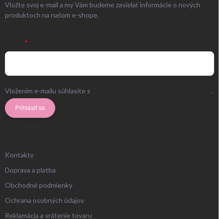
Vložte svoj e-mail a my Vám budeme zasielať informácie o nových
produktoch na našom e-shope.
EMAIL
Vložením e-mailu súhlasíte s
podmienkami ochrany osobných údajov
.
Prihlásiť sa
ZÁKAZNÍCKY SERVIS
Kontakty
Doprava a platba
Obchodné podmienky
Ochrana osobných údajov
Reklamácia a vrátenie tovaru