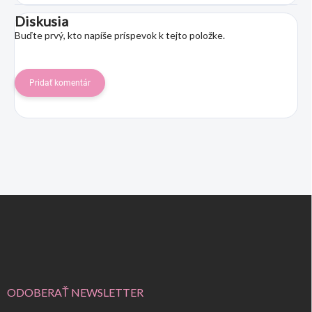
Diskusia
Buďte prvý, kto napíše príspevok k tejto položke.
Pridať komentár
Z
á
p
ä
t
i
e
ODOBERAŤ NEWSLETTER