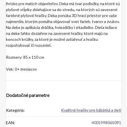
ihrisko pre malých objaviteľov. Deka má tvar podložky, na ktoré sú
plyšové stĺpiky zbiehajúce sa do stredu, na ktorých sú zavesené
farebné plyšové hračky. Deka ponúka 3D hrací priestor pre vaše
najmenšie, ktorým pomáha objavovať svet farieb, tvarov a zvukov.
Na deke je aplikácia dráčika, hviezdičky i zrkadielko. Dieťa ležiace
na deke ľahko dosiahne na zavesené hračky, ktoré majú na
koncoch krúžky, za ktoré je možné zatiahnuť a hračku
rozpohybovať či rozoznieť.
Rozmery: 85 x 110 cm
Vek: 0+ mesiacov
Dodatočné parametre
Kategória
:
Kvalitné hračky pre bábätká a deti
EAN
:
4001998065091