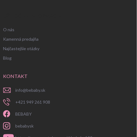
UŽITOČNÉ INFORMÁCIE
O nás
Kamenná predajňa
Najčastejšie otázky
Blog
KONTAKT
info
@
bebaby.sk
+421 949 261 908
BEBABY
bebabysk