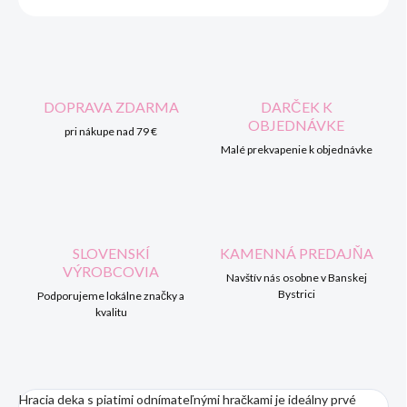
DOPRAVA ZDARMA
DARČEK K
OBJEDNÁVKE
pri nákupe nad 79 €
Malé prekvapenie k objednávke
SLOVENSKÍ
KAMENNÁ PREDAJŇA
VÝROBCOVIA
Navštív nás osobne v Banskej
Bystrici
Podporujeme lokálne značky a
kvalitu
Hracia deka s piatimi odnímateľnými hračkami je ideálny prvé